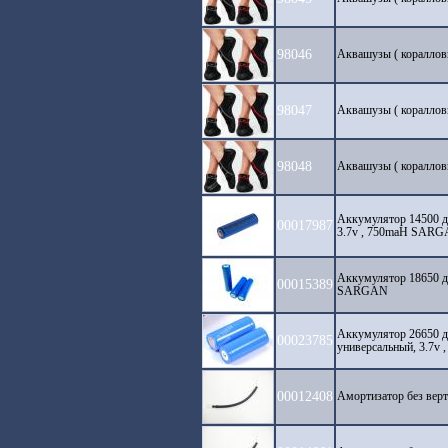
98046
Аквашузы ( коралло
98047
Аквашузы ( коралло
98048
Аквашузы ( коралло
Аккумулятор 14500 
00017987
3.7v , 750maH SAR
Аккумулятор 18650 д
00015389
SARGAN
Аккумулятор 26650 д
00023785
универсальный, 3.7
00012408
Амортизатор без ве