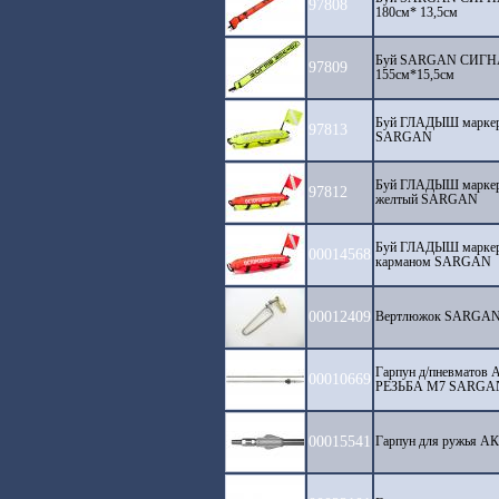
97808
180см* 13,5см
Буй SARGAN СИГНАЛ
97809
155см*15,5см
Буй ГЛАДЫШ маркер-
97813
SARGAN
Буй ГЛАДЫШ маркер-
97812
желтый SARGAN
Буй ГЛАДЫШ маркерн
00014568
карманом SARGAN
00012409
Вертлюжок SARGA
Гарпун д/пневматов 
00010669
РЕЗЬБА М7 SARGA
00015541
Гарпун для ружья А