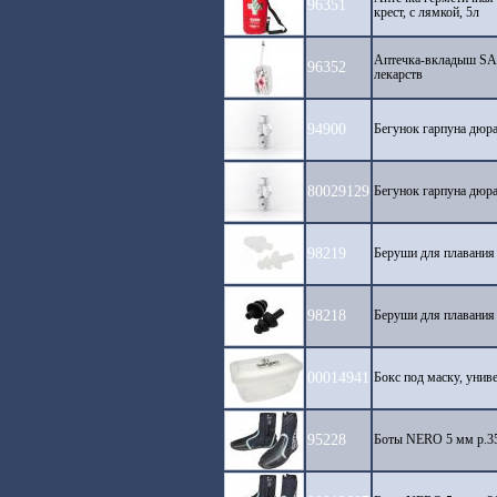
96351
крест, с лямкой, 5л
Аптечка-вкладыш S
96352
лекарств
94900
Бегунок гарпуна дю
80029129
Бегунок гарпуна дю
98219
Беруши для плаван
98218
Беруши для плаван
00014941
Бокс под маску, ун
95228
Боты NERO 5 мм р.