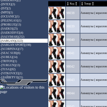
-[IMERSION](2)
Код
Товар
-[INTEX](3)
-[IST](2)
-[MPD](1)
98038
Аквашузы ( коралло
-[OCEANIC](1)
-[PELENGAS](1)
-[PROBLUE](13)
98039
Аквашузы ( коралло
-[SAEKO](25)
-[SAEKODIVE](4)
-[SALVIMAR](252)
98040
Аквашузы ( коралло
-[SARGAN](2222)
-[SARGAN SPORT](198)
-[SCORPENA](17)
-[SEAC SUB](6)
98041
Аквашузы ( коралло
-[SUBEA](14)
-[TRITON](1)
-[TURGUN](13)
98042
Аквашузы ( коралло
-[TUSA](92)
-[VITKOVICE](1)
-[ДАЙВГРУЗ](21)
98043
Аквашузы ( коралло
98044
Аквашузы ( коралло
98045
Аквашузы ( коралло