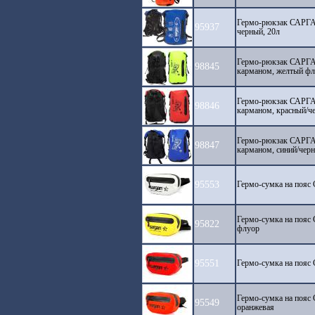
Гермо-рюкзак САРГА
95937
черный, 20л
Гермо-рюкзак САРГ
98845
карманом, желтый фл
Гермо-рюкзак САРГ
98846
карманом, красный/ч
Гермо-рюкзак САРГ
98847
карманом, синий/черн
95553
Гермо-сумка на поя
Гермо-сумка на поя
95822
флуор
95551
Гермо-сумка на поя
Гермо-сумка на поя
95549
оранжевая