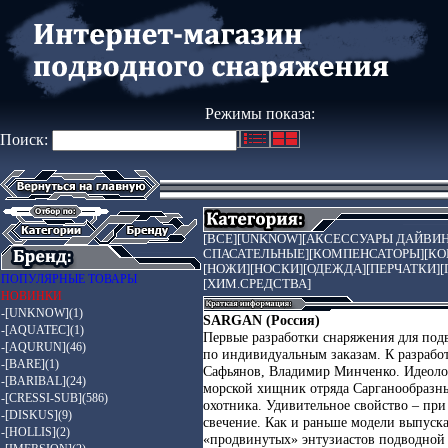
Режимы показа:
Поиск:
[ВСЕ]
[UNKNOW]
[АКСЕССУАРЫ ДАЙВИН
СПАСАТЕЛЬНЫЕ]
[КОМПЕНСАТОРЫ]
[К
[НОЖИ]
[НОСКИ]
[ОДЕЖДА]
[ПЕРЧАТКИ]
[
ПОПУЛЯРНЫЕ ТОВАРЫ
[ХИМ.СРЕДСТВА]
НОВИНКИ
-[UNKNOW](1)
SARGAN (Россия)
-[AQUATEC](1)
Первые разработки снаряжения для под
-[AQURUN](46)
по индивидуальным заказам. К разрабо
-[BARE](1)
Сафьянов, Владимир Минченко. Идеолог
-[BARIBAL](24)
морской хищник отряда Сарганообразны
-[CRESSI-SUB](586)
охотника. Удивительное свойство – при
-[DISKUS](9)
свечение. Как и раньше модели выпуск
-[HOLLIS](2)
«продвинутых» энтузиастов подводной 