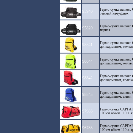
Гермо-сумка на поя
95940
темный-камуфляж
Гермо-сумка на поя
95820
черная
Гермо-сумка на поя
98841
доп.карманом, желта
Гермо-сумка на поя
98844
доп.карманом, желты
Гермо-сумка на поя
98842
доп.карманом, красна
Гермо-сумка на поя
98843
доп.карманом, синяя
Гермо-сумка САРГАН
97983
100 см объем 110 л. 
Гермо-сумка САРГАН
96783
100 см объем 110 л. 