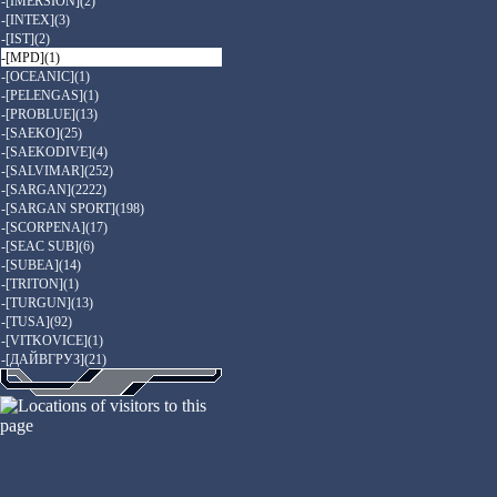
-[IMERSION](2)
-[INTEX](3)
-[IST](2)
-[MPD](1)
-[OCEANIC](1)
-[PELENGAS](1)
-[PROBLUE](13)
-[SAEKO](25)
-[SAEKODIVE](4)
-[SALVIMAR](252)
-[SARGAN](2222)
-[SARGAN SPORT](198)
-[SCORPENA](17)
-[SEAC SUB](6)
-[SUBEA](14)
-[TRITON](1)
-[TURGUN](13)
-[TUSA](92)
-[VITKOVICE](1)
-[ДАЙВГРУЗ](21)