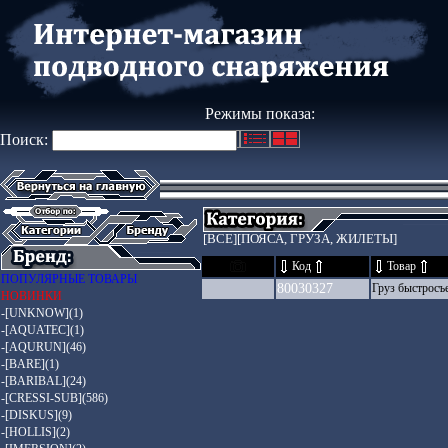
Режимы показа:
Поиск:
[ВСЕ]
[ПОЯСА, ГРУЗА, ЖИЛЕТЫ]
Код
Товар
ПОПУЛЯРНЫЕ ТОВАРЫ
80030327
Груз быстросъ
НОВИНКИ
-[UNKNOW](1)
-[AQUATEC](1)
-[AQURUN](46)
-[BARE](1)
-[BARIBAL](24)
-[CRESSI-SUB](586)
-[DISKUS](9)
-[HOLLIS](2)