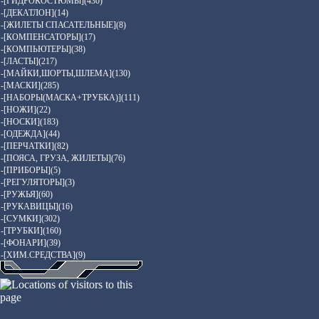
-[ГИДРОКОСТЮМЫ](430)
-[ДЕКАТЛОН](14)
-[ЖИЛЕТЫ СПАСАТЕЛЬНЫЕ](8)
-[КОМПЕНСАТОРЫ](17)
-[КОМПЬЮТЕРЫ](38)
-[ЛАСТЫ](217)
-[МАЙКИ,ШОРТЫ,ШЛЕМА](130)
-[МАСКИ](285)
-[НАБОРЫ(МАСКА+ТРУБКА)](111)
-[НОЖИ](22)
-[НОСКИ](183)
-[ОДЕЖДА](44)
-[ПЕРЧАТКИ](82)
-[ПОЯСА, ГРУЗА, ЖИЛЕТЫ](76)
-[ПРИБОРЫ](5)
-[РЕГУЛЯТОРЫ](3)
-[РУЖЬЯ](60)
-[РУКАВИЦЫ](16)
-[СУМКИ](302)
-[ТРУБКИ](160)
-[ФОНАРИ](39)
-[ХИМ.СРЕДСТВА](9)