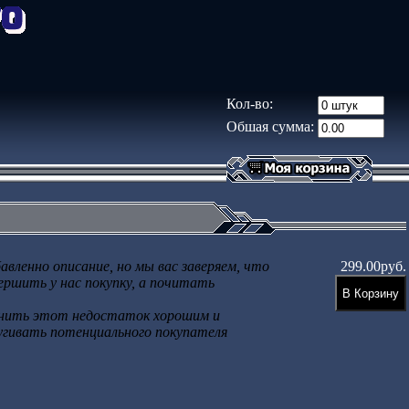
Кол-во:
Обшая сумма:
вленно описание, но мы вас заверяем, что
299.00руб.
ршить у нас покупку, а почитать
лнить этот недостаток хорошим и
угивать потенциального покупателя