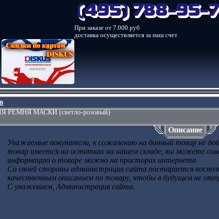
При заказе от 7.000 руб
доставка осуществляется за наш счет
в
ЛЯ РЕМНЯ МАСКИ (светло-розовый)
Описание
Уважаемые покупатели, к сожалению на данный товар не доба
товар имеется на остатках на нашем складе, вы можете сове
информацию о товаре можно на просторах интернета
Со своей стороны администрация сайта постарается воспо
качественным описанием по товару, чтобы в будущем не отп
С уважением, Администрация сайта.