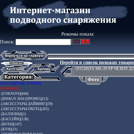
Режимы показа:
Поиск:
Перейти в список похожих товаро
(91528)TS MS-20 PP ЧЕХОЛ Д
Фото
ПОПУЛЯРНЫЕ ТОВАРЫ
НОВИНКИ
-[UNKNOW](644)
-[DISKUS 2016 (ПРОМО)](13)
-[АКСЕССУАРЫ ДАЙВИНГ](59)
-[АКСЕССУАРЫ ОХОТА](265)
-[БАЛЛОНЫ](1)
-[БАССЕЙН](158)
-[БОТЫ](147)
-[БУИ](21)