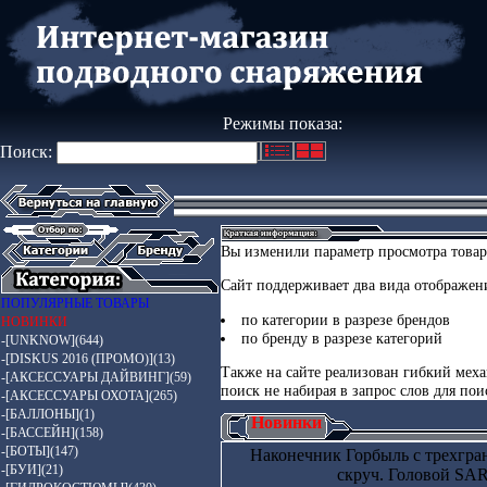
Режимы показа:
Поиск:
Вы изменили параметр просмотра това
Сайт поддерживает два вида отображени
ПОПУЛЯРНЫЕ ТОВАРЫ
по категории в разрезе брендов
НОВИНКИ
по бренду в разрезе категорий
-[UNKNOW](644)
-[DISKUS 2016 (ПРОМО)](13)
Также на сайте реализован гибкий меха
-[АКСЕССУАРЫ ДАЙВИНГ](59)
поиск не набирая в запрос слов для по
-[АКСЕССУАРЫ ОХОТА](265)
-[БАЛЛОНЫ](1)
Новинки
-[БАССЕЙН](158)
-[БОТЫ](147)
Наконечник Горбыль с трехгран
-[БУИ](21)
скруч. Головой S