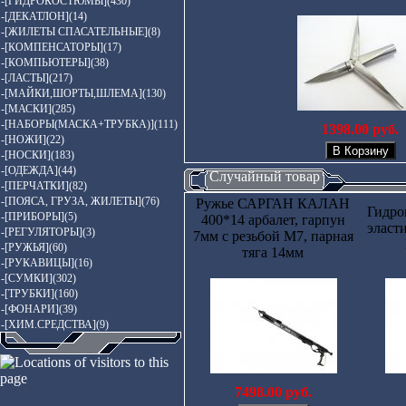
-[ГИДРОКОСТЮМЫ](430)
-[ДЕКАТЛОН](14)
-[ЖИЛЕТЫ СПАСАТЕЛЬНЫЕ](8)
-[КОМПЕНСАТОРЫ](17)
-[КОМПЬЮТЕРЫ](38)
-[ЛАСТЫ](217)
-[МАЙКИ,ШОРТЫ,ШЛЕМА](130)
-[МАСКИ](285)
-[НАБОРЫ(МАСКА+ТРУБКА)](111)
1398.00 руб.
-[НОЖИ](22)
-[НОСКИ](183)
-[ОДЕЖДА](44)
Случайный товар
-[ПЕРЧАТКИ](82)
-[ПОЯСА, ГРУЗА, ЖИЛЕТЫ](76)
Ружье САРГАН КАЛАН
Гидро
-[ПРИБОРЫ](5)
400*14 арбалет, гарпун
эласт
-[РЕГУЛЯТОРЫ](3)
7мм с резьбой М7, парная
-[РУЖЬЯ](60)
тяга 14мм
-[РУКАВИЦЫ](16)
-[СУМКИ](302)
-[ТРУБКИ](160)
-[ФОНАРИ](39)
-[ХИМ.СРЕДСТВА](9)
7498.00 руб.